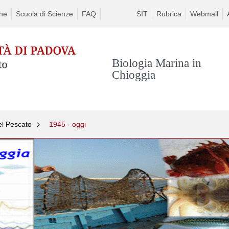
che
Scuola di Scienze
FAQ
SIT
Rubrica
Webmail
Biologia Marina in
Chioggia
el Pescato
1945 - oggi
Skip
to
content