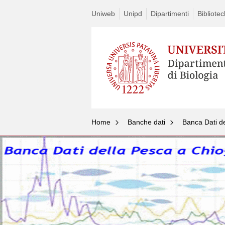
Uniweb
Unipd
Dipartimenti
Bibliote
Home
Banche dati
Banca Dati d